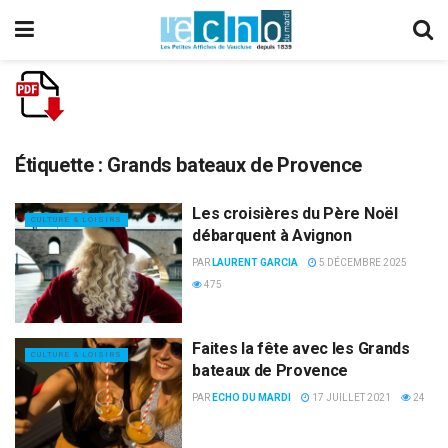
Étiquette :
Grands bateaux de Provence
Les croisières du Père Noël
CULTURE & LOISIRS
débarquent à Avignon
PAR
LAURENT GARCIA
5 DÉCEMBRE 2025
475
Faites la fête avec les Grands
CULTURE & LOISIRS
bateaux de Provence
PAR
ECHO DU MARDI
17 JUILLET 2021
24