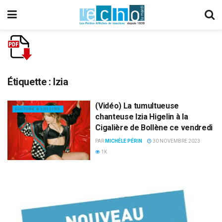
Étiquette :
Izia
(Vidéo) La tumultueuse
CULTURE & LOISIRS
chanteuse Izia Higelin à la
Cigalière de Bollène ce vendredi
PAR
MICHÈLE PÉRIN
30 NOVEMBRE 2023
1K