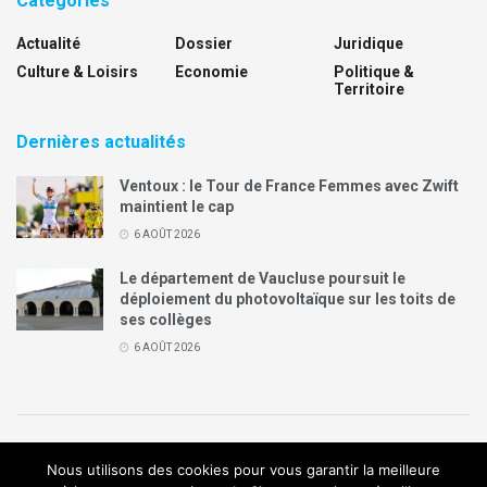
Catégories
Actualité
Dossier
Juridique
Culture & Loisirs
Economie
Politique &
Territoire
Dernières actualités
Ventoux : le Tour de France Femmes avec Zwift
maintient le cap
6 AOÛT 2026
Le département de Vaucluse poursuit le
déploiement du photovoltaïque sur les toits de
ses collèges
6 AOÛT 2026
Politique de confidentialité
Mentions légales
Contact
Nous utilisons des cookies pour vous garantir la meilleure