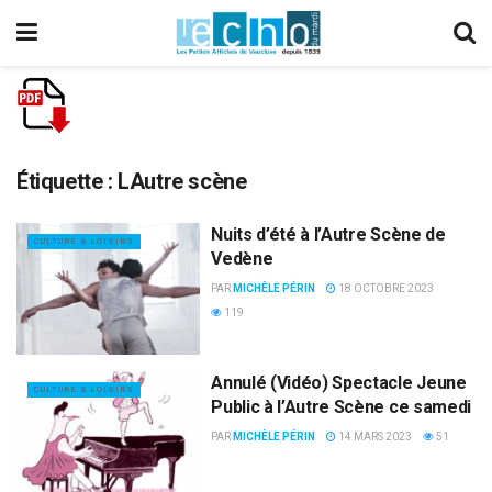
Étiquette :
LAutre scène
Nuits d’été à l’Autre Scène de
CULTURE & LOISIRS
Vedène
PAR
MICHÈLE PÉRIN
18 OCTOBRE 2023
119
Annulé (Vidéo) Spectacle Jeune
CULTURE & LOISIRS
Public à l’Autre Scène ce samedi
PAR
MICHÈLE PÉRIN
14 MARS 2023
51