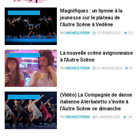
Magnifiques : un hymne à la
CULTURE & LOISIRS
jeunesse sur le plateau de
l’Autre Scène à Vedène
PAR
MICHÈLE PÉRIN
13 FÉVRIER 2023
122
La nouvelle scène avignonnaise
CULTURE & LOISIRS
à l’Autre Scène
PAR
MICHÈLE PÉRIN
26 JANVIER 2023
79
(Vidéo) La Compagnie de danse
CULTURE & LOISIRS
italienne Aterbaletto s’invite à
l’Autre Scène ce dimanche
PAR
MICHÈLE PÉRIN
4 JANVIER 2023
164