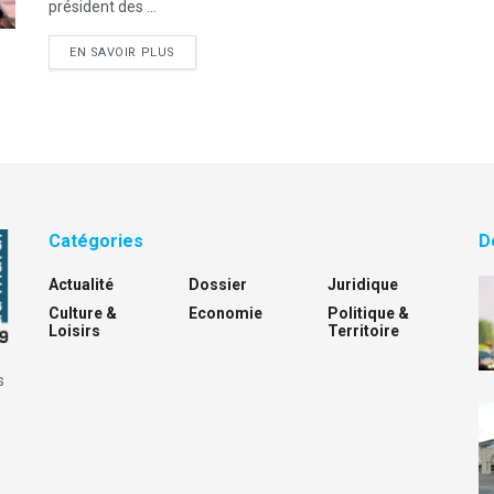
président des ...
DETAILS
EN SAVOIR PLUS
Catégories
D
Actualité
Dossier
Juridique
Culture &
Economie
Politique &
Loisirs
Territoire
s