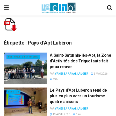
Étiquette :
Pays d'Apt Lubéron
À Saint-Saturnin-lès-Apt, la Zone
POLITIQUE & TERRITOIRE
d’Activités des Triquefauts fait
peau neuve
PAR
VANESSA ARNAL-LAUGIER
6 MAI 2026
196
Le Pays d’Apt Luberon tend de
DOSSIER
plus en plus vers un tourisme
quatre saisons
PAR
VANESSA ARNAL-LAUGIER
13 AVRIL 2026
1.6K