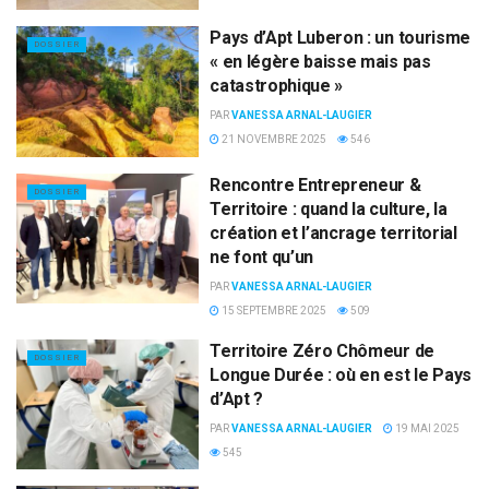
Pays d’Apt Luberon : un tourisme
DOSSIER
« en légère baisse mais pas
catastrophique »
PAR
VANESSA ARNAL-LAUGIER
21 NOVEMBRE 2025
546
Rencontre Entrepreneur &
DOSSIER
Territoire : quand la culture, la
création et l’ancrage territorial
ne font qu’un
PAR
VANESSA ARNAL-LAUGIER
15 SEPTEMBRE 2025
509
Territoire Zéro Chômeur de
DOSSIER
Longue Durée : où en est le Pays
d’Apt ?
PAR
VANESSA ARNAL-LAUGIER
19 MAI 2025
545