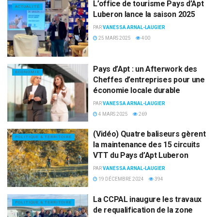
L’office de tourisme Pays d’Apt
ACTUALITÉ
Luberon lance la saison 2025
PAR
VANESSA ARNAL-LAUGIER
25 MARS 2025
400
Pays d’Apt : un Afterwork des
ECONOMIE
Cheffes d’entreprises pour une
économie locale durable
PAR
VANESSA ARNAL-LAUGIER
4 MARS 2025
269
(Vidéo) Quatre baliseurs gèrent
POLITIQUE & TERRITOIRE
la maintenance des 15 circuits
VTT du Pays d’Apt Luberon
PAR
VANESSA ARNAL-LAUGIER
19 DÉCEMBRE 2024
394
La CCPAL inaugure les travaux
POLITIQUE & TERRITOIRE
de requalification de la zone