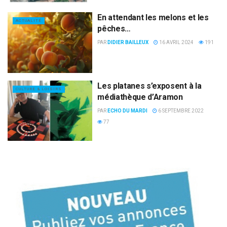
En attendant les melons et les
ACTUALITÉ
pêches…
PAR
DIDIER BAILLEUX
16 AVRIL 2024
191
Les platanes s’exposent à la
CULTURE & LOISIRS
médiathèque d’Aramon
PAR
ECHO DU MARDI
6 SEPTEMBRE 2022
77