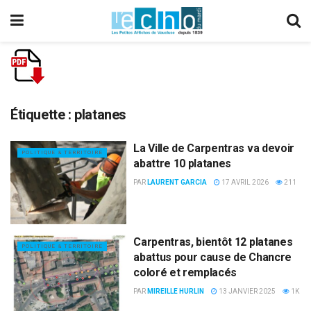
Étiquette :
platanes
La Ville de Carpentras va devoir
POLITIQUE & TERRITOIRE
abattre 10 platanes
PAR
LAURENT GARCIA
17 AVRIL 2026
211
Carpentras, bientôt 12 platanes
POLITIQUE & TERRITOIRE
abattus pour cause de Chancre
coloré et remplacés
PAR
MIREILLE HURLIN
13 JANVIER 2025
1K