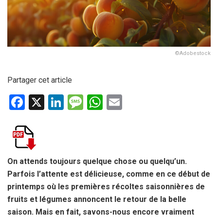
©Adobestock
Partager cet article
F
X
Li
M
W
E
a
n
es
h
m
ce
ke
s
at
ail
b
dI
a
s
o
n
g
A
On attends toujours quelque chose ou quelqu’un.
Parfois l’attente est délicieuse, comme en ce début de
o
e
p
printemps où les premières récoltes saisonnières de
k
p
fruits et légumes annoncent le retour de la belle
saison. Mais en fait, savons-nous encore vraiment