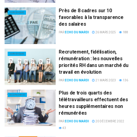
Près de 8 cadres sur 10
JURIDIQUE
favorables à la transparence
des salaires
PAR
ECHO DU MARDI
26 MARS 2025
188
Recrutement, fidélisation,
JURIDIQUE
rémunération : les nouvelles
priorités RH dans un marché du
travail en évolution
PAR
ECHO DU MARDI
21 MARS 2023
136
Plus de trois quarts des
ECONOMIE
télétravailleurs effectuent des
heures supplémentaires non
rémunérées
PAR
ECHO DU MARDI
20 DÉCEMBRE 2022
43