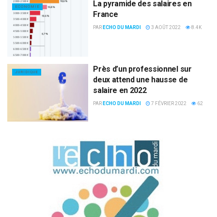
La pyramide des salaires en
ECONOMIE
France
PAR
ECHO DU MARDI
3 AOÛT 2022
8.4K
Près d’un professionnel sur
JURIDIQUE
deux attend une hausse de
salaire en 2022
PAR
ECHO DU MARDI
7 FÉVRIER 2022
62