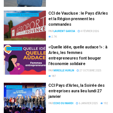
CCI de Vaucluse : le Pays d’Arles
POLITIQUE & TERRITOIRE
et la Région prennent les
commandes
PAR
LAURENT GARCIA
4 FÉVRIER 2026
2.7K
«Quelle idée, quelle audace !» : à
ECONOMIE
Arles, les femmes
entrepreneures font bouger
l’économie solidaire
PAR
MIREILLE HURLIN
27 OCTOBRE 2025
187
CCI Pays d’Arles, la Soirée des
ECONOMIE
entreprises aura lieu lundi 27
janvier
PAR
ECHO DU MARDI
6 JANVIER 2025
192