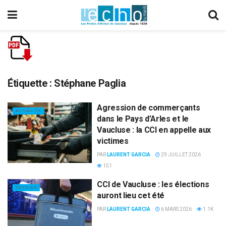
Étiquette :
Stéphane Paglia
Agression de commerçants
ACTUALITÉ
dans le Pays d’Arles et le
Vaucluse : la CCI en appelle aux
victimes
PAR
LAURENT GARCIA
29 JUILLET 2026
151
CCI de Vaucluse : les élections
DOSSIER
auront lieu cet été
PAR
LAURENT GARCIA
6 MARS 2026
1.1K