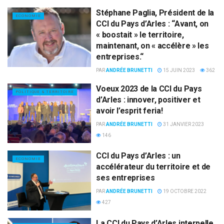
Stéphane Paglia, Président de la
ECONOMIE
CCI du Pays d’Arles : “Avant, on
« boostait » le territoire,
maintenant, on « accélère » les
entreprises.“
PAR
ANDRÉE BRUNETTI
15 JUIN 2023
362
Voeux 2023 de la CCI du Pays
POLITIQUE & TERRITOIRE
d’Arles : innover, positiver et
avoir l’esprit feria!
PAR
ANDRÉE BRUNETTI
31 JANVIER 2023
146
CCI du Pays d’Arles : un
ECONOMIE
accélérateur du territoire et de
ses entreprises
PAR
ANDRÉE BRUNETTI
19 OCTOBRE 2022
427
La CCI du Pays d’Arles interpelle