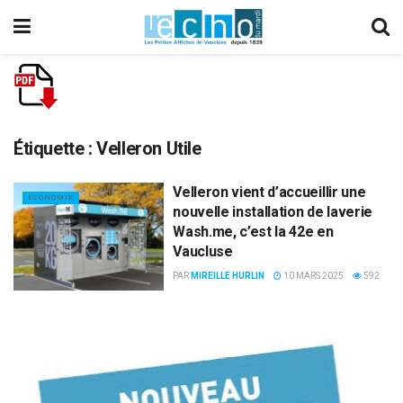
Étiquette :
Velleron Utile
Velleron vient d’accueillir une
ECONOMIE
nouvelle installation de laverie
Wash.me, c’est la 42e en
Vaucluse
PAR
MIREILLE HURLIN
10 MARS 2025
592