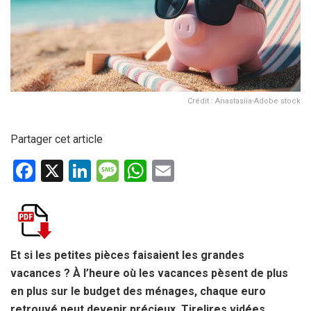
Crédit : Anastasiia-Adobe stock
Partager cet article
F
X
Li
M
W
E
a
n
es
h
m
ce
ke
s
at
ail
b
dI
a
s
o
n
g
A
Et si les petites pièces faisaient les grandes
vacances ? À l’heure où les vacances pèsent de plus
o
e
p
en plus sur le budget des ménages, chaque euro
k
p
retrouvé peut devenir précieux. Tirelires vidées,