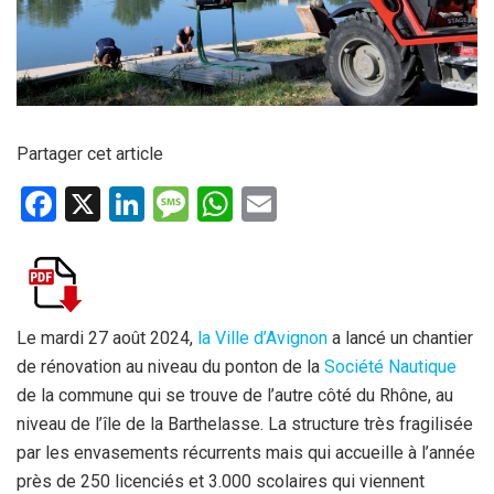
Partager cet article
F
X
Li
M
W
E
a
n
es
h
m
ce
ke
s
at
ail
b
dI
a
s
o
n
g
A
Le mardi 27 août 2024,
la Ville d’Avignon
a lancé un chantier
de rénovation au niveau du ponton de la
Société Nautique
o
e
p
de la commune qui se trouve de l’autre côté du Rhône, au
k
p
niveau de l’île de la Barthelasse. La structure très fragilisée
par les envasements récurrents mais qui accueille à l’année
près de 250 licenciés et 3.000 scolaires qui viennent