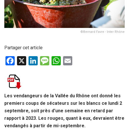
©Bernard Favre - Inter Rhône
Partager cet article
F
X
Li
M
W
E
a
n
es
h
m
ce
ke
s
at
ail
b
dI
a
s
o
n
g
A
Les vendangeurs de la Vallée du Rhône ont donné les
premiers coups de sécateurs sur les blancs ce lundi 2
o
e
p
septembre, soit près d’une semaine en retard par
k
p
rapport à 2023. Les rouges, quant à eux, devraient être
vendangés à partir de mi-septembre.