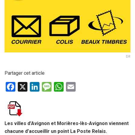
DR
Partager cet article
F
X
Li
M
W
E
a
n
es
h
m
ce
ke
s
at
ail
b
dI
a
s
o
n
g
A
Les villes d’Avignon et Morières-lès-Avignon viennent
chacune d’accueillir un point La Poste Relais.
o
e
p