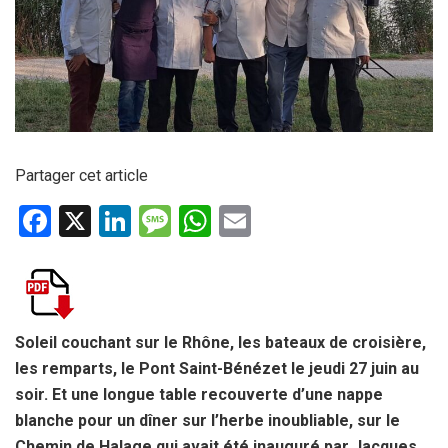
Partager cet article
F
X
Li
M
W
E
a
n
es
h
m
ce
ke
s
at
ail
b
dI
a
s
o
n
g
A
Soleil couchant sur le Rhône, les bateaux de croisière,
les remparts, le Pont Saint-Bénézet le jeudi 27 juin au
o
e
p
soir. Et une longue table recouverte d’une nappe
k
p
blanche pour un dîner sur l’herbe inoubliable, sur le
Chemin de Halage qui avait été inauguré par Jacques