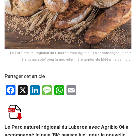
Le Parc naturel régional du Luberon avec Agribio 04 a accompagné le pain
‘Blé paysan bio’ pour la nouvelle filière territoriale blé-farine-pain bio.
Partager cet article
F
X
Li
M
W
E
a
n
es
h
m
ce
ke
s
at
ail
b
dI
a
s
o
n
g
A
Le Parc naturel régional du Luberon avec Agribio 04 a
accompagné le pain ‘Blé paysan bio’ pour la nouvelle