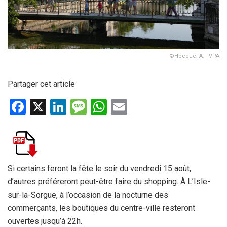
©Hocquel A. - VPA
Partager cet article
F
X
Li
M
W
E
a
n
es
h
m
ce
ke
s
at
ail
b
dI
a
s
o
n
g
A
Si certains feront la fête le soir du vendredi 15 août,
d’autres préféreront peut-être faire du shopping. À L’Isle-
o
e
p
sur-la-Sorgue, à l’occasion de la nocturne des
k
p
commerçants, les boutiques du centre-ville resteront
ouvertes jusqu’à 22h.