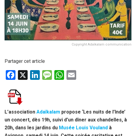
Copyright Adaïkalam communication
Partager cet article
F
X
Li
M
W
E
a
n
es
h
m
ce
ke
s
at
ail
b
dI
a
s
o
n
g
A
L’association
Adaïkalam
propose ‘Les nuits de l’Inde’
un concert, dès 19h, suivi d’un dîner aux chandelles, à
o
e
p
20h, dans les jardins du
Musée Louis Vouland
à
k
p
Avignon, samedi 14 juin. Cette soirée caritative est