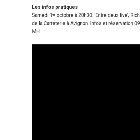
Les infos pratiques
Samedi 1
octobre à 20h30. ‘Entre deux live’, Ri
er
de la Carreterie à Avignon. Infos et réservation 0
MH