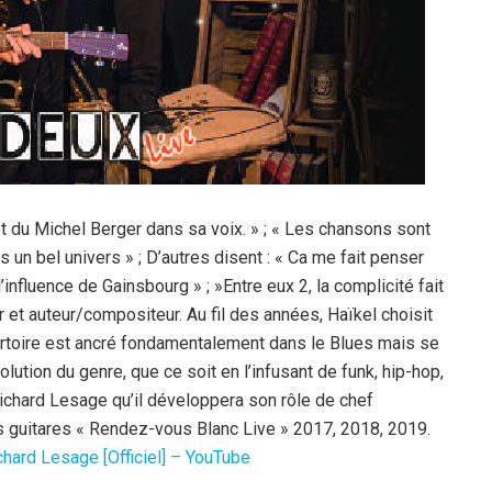
 et du Michel Berger dans sa voix. » ; « Les chansons sont
 un bel univers » ; D’autres disent : « Ca me fait penser
’influence de Gainsbourg » ; »Entre eux 2, la complicité fait
r et auteur/compositeur. Au fil des années, Haïkel choisit
ertoire est ancré fondamentalement dans le Blues mais se
ution du genre, que ce soit en l’infusant de funk, hip-hop,
ichard Lesage qu’il développera son rôle de chef
ois guitares « Rendez-vous Blanc Live » 2017, 2018, 2019.
chard Lesage [Officiel] – YouTube