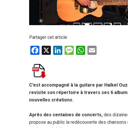
Partager cet article
F
X
Li
M
W
E
a
n
es
h
m
ce
ke
s
at
ail
b
dI
a
s
o
n
g
A
C’est accompagné à la guitare par Haïkel Ouz
revisite son répertoire à travers ses 6 albums 
o
e
p
nouvelles créations.
k
p
Après des centaines de concerts,
des dizaines
propose au public la redécouverte des chansons 