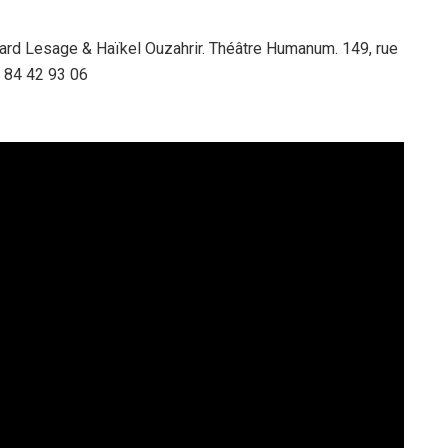
chard Lesage & Haïkel Ouzahrir. Théâtre Humanum. 149, rue
9 84 42 93 06