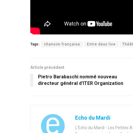
Tags:
chanson française
Entre deux live
Théâ
Article précédent
Pietro Barabaschi nommé nouveau
directeur général d’ITER Organization
Echo du Mardi
L'Echo du Mardi - Les Petites 