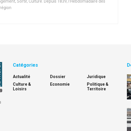
ement, Sortir, Culture. Depuis 1839, l'Hebdomadaire des
 région
Catégories
D
Actualité
Dossier
Juridique
Culture &
Economie
Politique &
Loisirs
Territoire
s