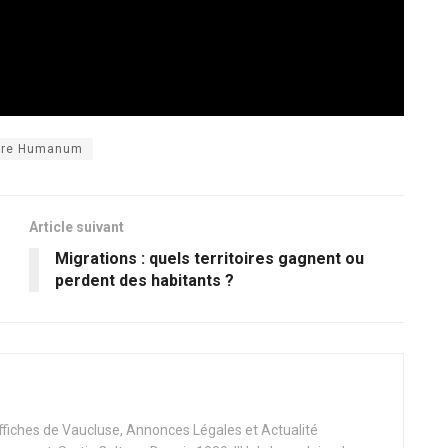
tre Humanum
Article suivant
Migrations : quels territoires gagnent ou
perdent des habitants ?
Affiches de Vaucluse, Annonces Légales et Actualité