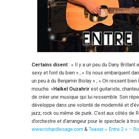
Certains disent
: « Il y a un peu du Dany Brillant
sexy et font du bien » ; « Ils nous embarquent dans
un peu à du Benjamin Biolay » ; « On ressent bien l
mouche. »
Haïkel Ouzahrir
est guitariste, chanteu
de créer une musique qui lui ressemble. Son rép
développe dans une volonté de modernité et d’évol
jazz, rock ou même de punk. C’est aux côtés de R
d’orchestre et d’arrangeur pour le spectacle à tr
www.richardlesage.com
&
Teaser « Entre 2 » – Ri