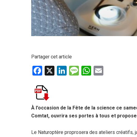
Partager cet article
F
X
Li
M
W
E
a
n
es
h
m
ce
ke
s
at
ail
b
dI
a
s
o
n
g
A
À l’occasion de la Fête de la science ce same
Comtat, ouvrira ses portes à tous et propos
o
e
p
k
p
Le Naturoptère proprosera des ateliers créatifs, 