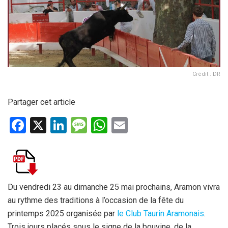
Crédit : DR
Partager cet article
F
X
Li
M
W
E
a
n
es
h
m
ce
ke
s
at
ail
b
dI
a
s
o
n
g
A
Du vendredi 23 au dimanche 25 mai prochains, Aramon vivra
au rythme des traditions à l’occasion de la fête du
o
e
p
printemps 2025 organisée par
le Club Taurin Aramonais
.
k
p
Trois jours placés sous le signe de la bouvine, de la