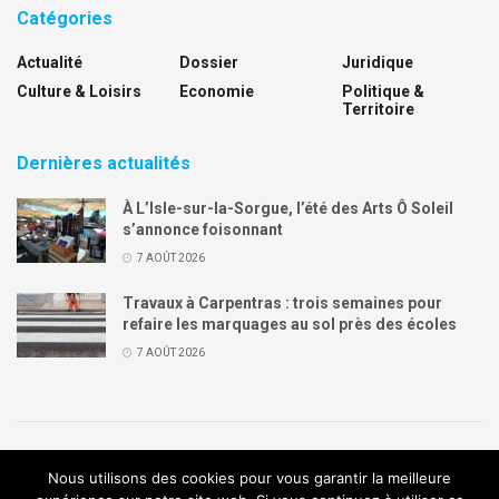
Catégories
Actualité
Dossier
Juridique
Culture & Loisirs
Economie
Politique &
Territoire
Dernières actualités
À L’Isle-sur-la-Sorgue, l’été des Arts Ô Soleil
s’annonce foisonnant
7 AOÛT 2026
Travaux à Carpentras : trois semaines pour
refaire les marquages au sol près des écoles
7 AOÛT 2026
Politique de confidentialité
Mentions légales
Contact
Nous utilisons des cookies pour vous garantir la meilleure
Annonces Legal Plus