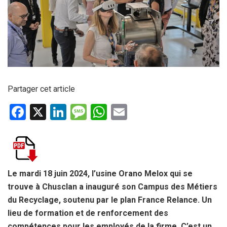
Partager cet article
F
X
Li
M
W
E
a
n
es
h
m
ce
ke
s
at
ail
b
dI
a
s
o
n
g
A
Le mardi 18 juin 2024, l’usine Orano Melox qui se
trouve à Chusclan a inauguré son Campus des Métiers
o
e
p
du Recyclage, soutenu par le plan France Relance. Un
k
p
lieu de formation et de renforcement des
compétences pour les employés de la firme. C’est un