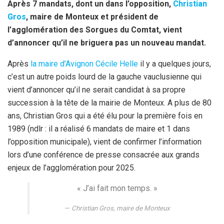
o
n
g
A
Après 7 mandats, dont un dans l’opposition,
Christian
Gros
, maire de Monteux et président de
o
e
p
l’agglomération des Sorgues du Comtat, vient
k
p
d’annoncer qu’il ne briguera pas un nouveau mandat.
Après
la maire d’Avignon Cécile Helle
il y a quelques jours,
c’est un autre poids lourd de la gauche vauclusienne qui
vient d’annoncer qu’il ne serait candidat à sa propre
succession à la tête de la mairie de Monteux. A plus de 80
ans, Christian Gros qui a été élu pour la première fois en
1989 (ndlr : il a réalisé 6 mandats de maire et 1 dans
l’opposition municipale), vient de confirmer l’information
lors d’une conférence de presse consacrée aux grands
enjeux de l’agglomération pour 2025.
« J’ai fait mon temps. »
Christian Gros, maire de Monteux