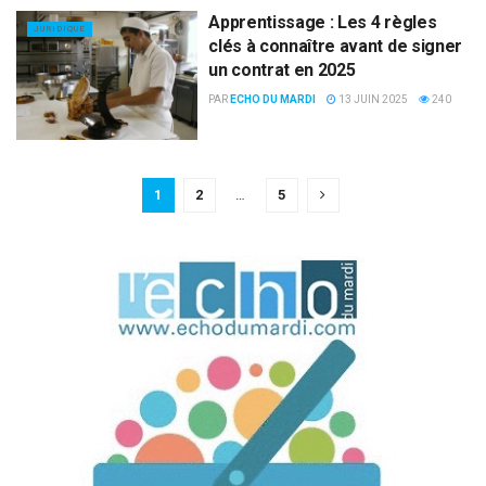
Apprentissage : Les 4 règles
JURIDIQUE
clés à connaître avant de signer
un contrat en 2025
PAR
ECHO DU MARDI
13 JUIN 2025
240
1
2
…
5