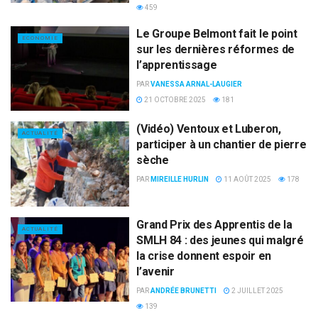
459
Le Groupe Belmont fait le point
ECONOMIE
sur les dernières réformes de
l’apprentissage
PAR
VANESSA ARNAL-LAUGIER
21 OCTOBRE 2025
181
(Vidéo) Ventoux et Luberon,
ACTUALITÉ
participer à un chantier de pierre
sèche
PAR
MIREILLE HURLIN
11 AOÛT 2025
178
Grand Prix des Apprentis de la
ACTUALITÉ
SMLH 84 : des jeunes qui malgré
la crise donnent espoir en
l’avenir
PAR
ANDRÉE BRUNETTI
2 JUILLET 2025
139