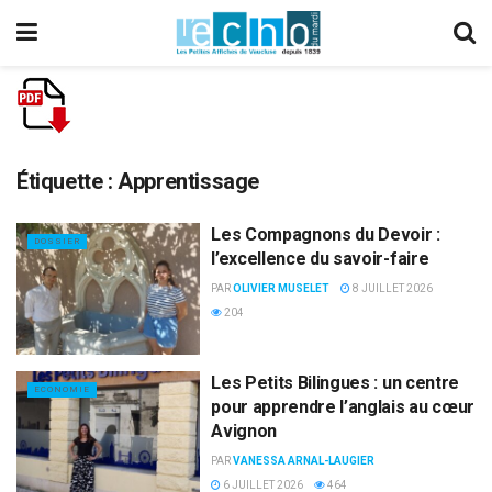
Étiquette :
Apprentissage
Les Compagnons du Devoir :
DOSSIER
l’excellence du savoir-faire
PAR
OLIVIER MUSELET
8 JUILLET 2026
204
Les Petits Bilingues : un centre
ECONOMIE
pour apprendre l’anglais au cœur
Avignon
PAR
VANESSA ARNAL-LAUGIER
6 JUILLET 2026
464