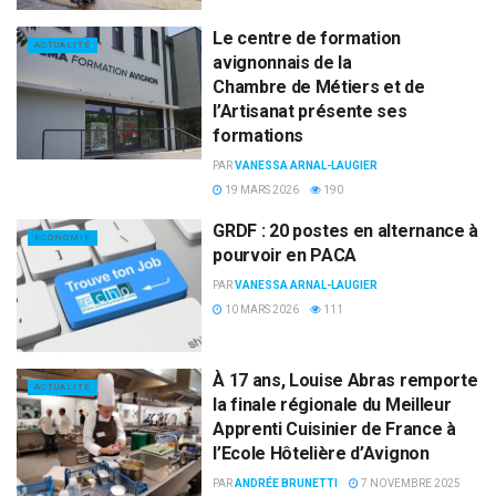
Le centre de formation
ACTUALITÉ
avignonnais de la
Chambre de Métiers et de
l’Artisanat présente ses
formations
PAR
VANESSA ARNAL-LAUGIER
19 MARS 2026
190
GRDF : 20 postes en alternance à
ECONOMIE
pourvoir en PACA
PAR
VANESSA ARNAL-LAUGIER
10 MARS 2026
111
À 17 ans, Louise Abras remporte
ACTUALITÉ
la finale régionale du Meilleur
Apprenti Cuisinier de France à
l’Ecole Hôtelière d’Avignon
PAR
ANDRÉE BRUNETTI
7 NOVEMBRE 2025