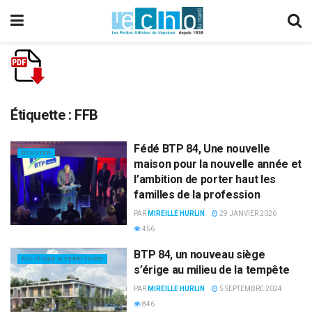
Étiquette :
FFB
Fédé BTP 84, Une nouvelle
DOSSIER
maison pour la nouvelle année et
l’ambition de porter haut les
familles de la profession
PAR
MIREILLE HURLIN
29 JANVIER 2026
456
BTP 84, un nouveau siège
POLITIQUE & TERRITOIRE
s’érige au milieu de la tempête
PAR
MIREILLE HURLIN
5 SEPTEMBRE 2024
846