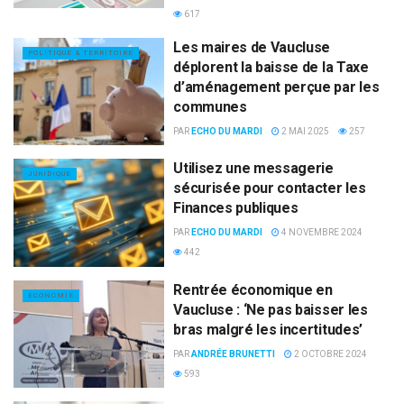
617
Les maires de Vaucluse
POLITIQUE & TERRITOIRE
déplorent la baisse de la Taxe
d’aménagement perçue par les
communes
PAR
ECHO DU MARDI
2 MAI 2025
257
Utilisez une messagerie
JURIDIQUE
sécurisée pour contacter les
Finances publiques
PAR
ECHO DU MARDI
4 NOVEMBRE 2024
442
Rentrée économique en
ECONOMIE
Vaucluse : ‘Ne pas baisser les
bras malgré les incertitudes’
PAR
ANDRÉE BRUNETTI
2 OCTOBRE 2024
593