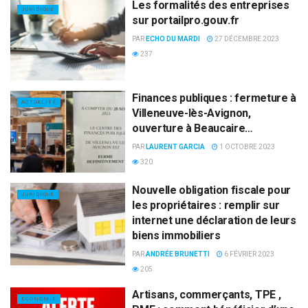
Les formalités des entreprises
JURIDIQUE
sur portailpro.gouv.fr
PAR
ECHO DU MARDI
27 DÉCEMBRE 2023
237
Finances publiques : fermeture à
ACTUALITÉ
Villeneuve-lès-Avignon,
ouverture à Beaucaire…
PAR
LAURENT GARCIA
1 OCTOBRE 2023
320
Nouvelle obligation fiscale pour
JURIDIQUE
les propriétaires : remplir sur
internet une déclaration de leurs
biens immobiliers
PAR
ANDRÉE BRUNETTI
6 FÉVRIER 2023
205
Artisans, commerçants, TPE ,
ECONOMIE