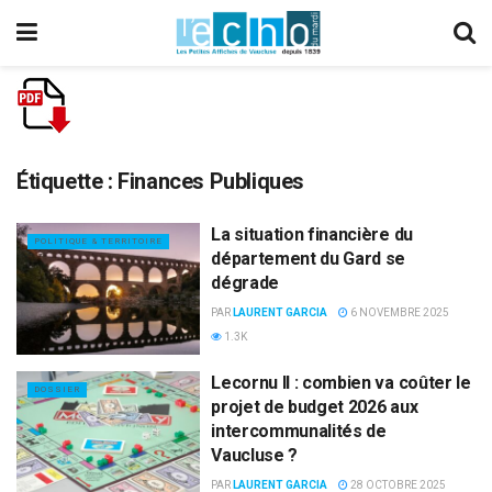
Étiquette :
Finances Publiques
La situation financière du
POLITIQUE & TERRITOIRE
département du Gard se
dégrade
PAR
LAURENT GARCIA
6 NOVEMBRE 2025
1.3K
Lecornu II : combien va coûter le
DOSSIER
projet de budget 2026 aux
intercommunalités de
Vaucluse ?
PAR
LAURENT GARCIA
28 OCTOBRE 2025