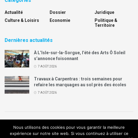
Catégories
Actualité
Dossier
Juridique
Culture & Loisirs
Economie
Politique &
Territoire
Dernières actualités
À L’Isle-sur-la-Sorgue, l’été des Arts Ô Soleil
s’annonce foisonnant
7 AOÛT 2026
Travaux à Carpentras : trois semaines pour
refaire les marquages au sol près des écoles
7 AOÛT 2026
Politique de confidentialité
Mentions légales
Contact
Nous utilisons des cookies pour vous garantir la meilleure
Annonces Legal Plus
expérience sur notre site web. Si vous continuez à utiliser ce