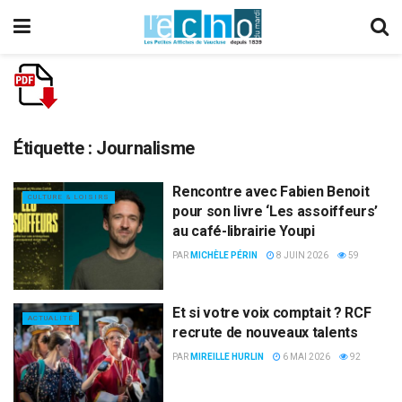
Étiquette :
Journalisme
Rencontre avec Fabien Benoit
CULTURE & LOISIRS
pour son livre ‘Les assoiffeurs’
au café-librairie Youpi
PAR
MICHÈLE PÉRIN
8 JUIN 2026
59
Et si votre voix comptait ? RCF
ACTUALITÉ
recrute de nouveaux talents
PAR
MIREILLE HURLIN
6 MAI 2026
92