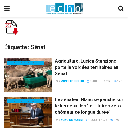
Étiquette :
Sénat
Agriculture, Lucien Stanzione
POLITIQUE & TERRITOIRE
porte la voix des territoires au
Sénat
PAR
MIREILLE HURLIN
8 JUILLET 2026
176
Le sénateur Blanc se penche sur
POLITIQUE & TERRITOIRE
le berceau des ‘territoires zéro
chômeur de longue durée’
PAR
ECHO DU MARDI
10 JUIN 2026
478