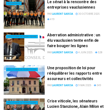
Le sénat à la rencontre des
ECONOMIE
entreprises vauclusiennes
PAR
LAURENT GARCIA
30 OCTOBRE 2025
419
Aberration administrative : un
POLITIQUE & TERRITOIRE
élu vauclusien tente enfin de
faire bouger les lignes
PAR
LAURENT GARCIA
4 JUIN 2025
528
Une proposition de loi pour
POLITIQUE & TERRITOIRE
rééquilibrer les rapports entre
assureurs et collectivités
PAR
LAURENT GARCIA
9 MAI 2025
349
Crise viticole, les sénateurs
POLITIQUE & TERRITOIRE
Lucien Stanzione, Alain Milon et