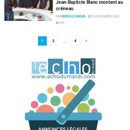
Jean-Baptiste Blanc montent au
créneau
PAR
MIREILLE HURLIN
26 NOVEMBRE 2024
449
1
2
…
4