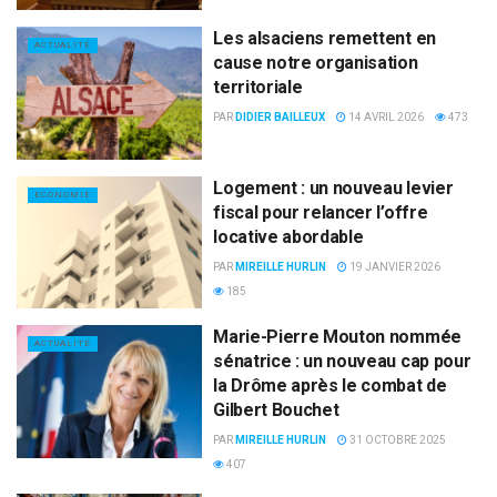
Les alsaciens remettent en
ACTUALITÉ
cause notre organisation
territoriale
PAR
DIDIER BAILLEUX
14 AVRIL 2026
473
Logement : un nouveau levier
ECONOMIE
fiscal pour relancer l’offre
locative abordable
PAR
MIREILLE HURLIN
19 JANVIER 2026
185
Marie-Pierre Mouton nommée
ACTUALITÉ
sénatrice : un nouveau cap pour
la Drôme après le combat de
Gilbert Bouchet
PAR
MIREILLE HURLIN
31 OCTOBRE 2025
407