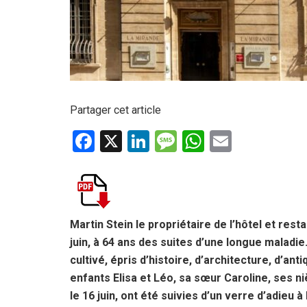
Partager cet article
F
X
Li
M
W
E
a
n
es
h
m
ce
ke
s
at
ail
b
dI
a
s
o
n
g
A
Martin Stein le propriétaire de l’hôtel et re
juin, à 64 ans des suites d’une longue maladie.
o
e
p
cultivé, épris d’histoire, d’architecture, d’ant
k
p
enfants Elisa et Léo, sa sœur Caroline, ses n
le 16 juin, ont été suivies d’un verre d’adieu à