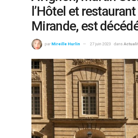
l’Hôtel et restaura
Mirande, est décéd
par
Mireille Hurlin
27 juin 2023
dans
Actuali