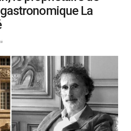
nt gastronomique La
é
té