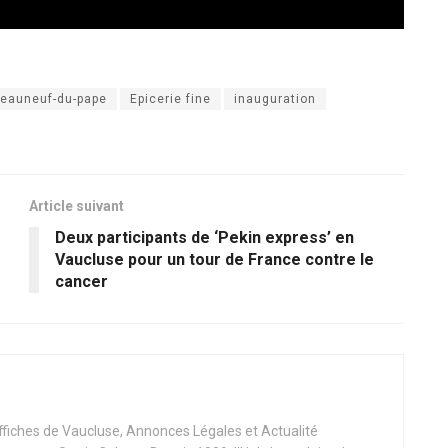
eauneuf-du-pape
Epicerie fine
inauguration
Article suivant
Deux participants de ‘Pekin express’ en
Vaucluse pour un tour de France contre le
cancer
Affiches de Vaucluse, Annonces Légales et Actualité