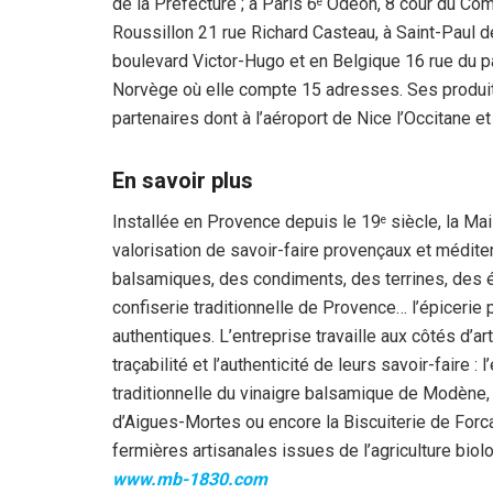
de la Préfecture ; à Paris 6
Odéon, 8 cour du Com
e
Roussillon 21 rue Richard Casteau, à Saint-Paul
boulevard Victor-Hugo et en Belgique 16 rue du p
Norvège où elle compte 15 adresses. Ses produits
partenaires dont à l’aéroport de Nice l’Occitane e
En savoir plus
Installée en Provence depuis le 19
siècle, la Ma
e
valorisation de savoir-faire provençaux et méditer
balsamiques, des condiments, des terrines, des ép
confiserie traditionnelle de Provence… l’épicerie
authentiques. L’entreprise travaille aux côtés d’ar
traçabilité et l’authenticité de leurs savoir-faire :
traditionnelle du vinaigre balsamique de Modène, 
d’Aigues-Mortes ou encore la Biscuiterie de Forca
fermières artisanales issues de l’agriculture biol
www.mb-1830.com